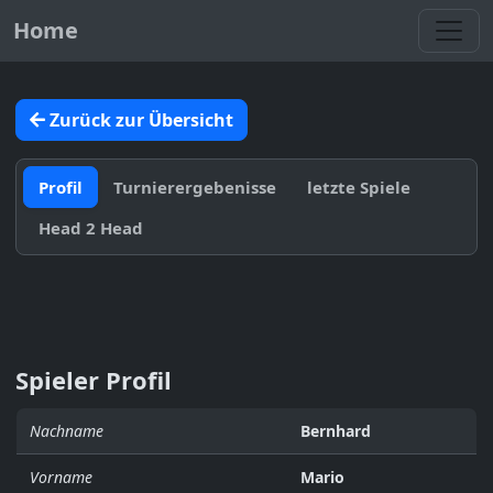
Toggl
Home
Zurück zur Übersicht
Profil
Turnierergebenisse
letzte Spiele
Head 2 Head
Spieler Profil
Nachname
Bernhard
Vorname
Mario